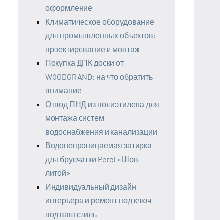
оформление
Климатическое оборудование
для промышленных объектов:
проектирование и монтаж
Покупка ДПК доски от
WOODGRAND: на что обратить
внимание
Отвод ПНД из полиэтилена для
монтажа систем
водоснабжения и канализации
Водонепроницаемая затирка
для брусчатки Perel «Шов-
литой»
Индивидуальный дизайн
интерьера и ремонт под ключ
под ваш стиль