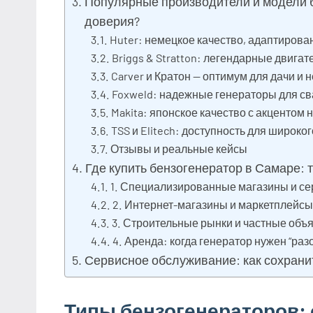
Популярные производители и модели б
доверия?
Huter: немецкое качество, адаптирова
Briggs & Stratton: легендарные двига
Carver и Кратон — оптимум для дачи и
Foxweld: надежные генераторы для с
Makita: японское качество с акцентом 
TSS и Elitech: доступность для широког
Отзывы и реальные кейсы
Где купить бензогенератор в Самаре: 
1. Специализированные магазины и с
2. Интернет-магазины и маркетплейс
3. Строительные рынки и частные объя
4. Аренда: когда генератор нужен “раз
Сервисное обслуживание: как сохранит
Типы бензогенераторов: