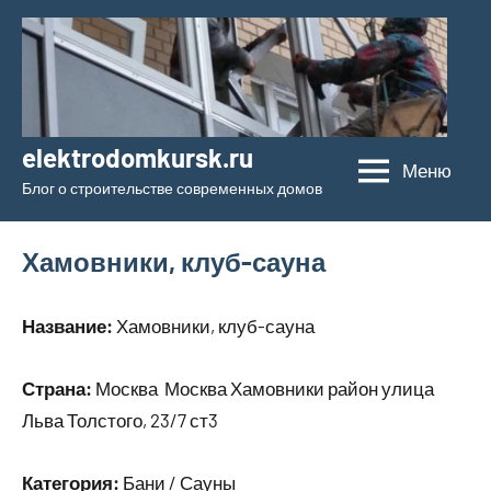
Перейти
к
содержимому
elektrodomkursk.ru
Меню
Блог о строительстве современных домов
Хамовники, клуб-сауна
Название:
Хамовники, клуб-сауна
Страна:
Москва Москва Хамовники район улица
Льва Толстого, 23/7 ст3
Категория:
Бани / Сауны