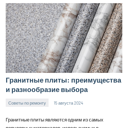
Гранитные плиты: преимущества
и разнообразие выбора
Советы по ремонту
15 августа 2024
Avtor
Нет
комментариев
Гранитные плиты являются одним из самых
популярных материалов, используемых в