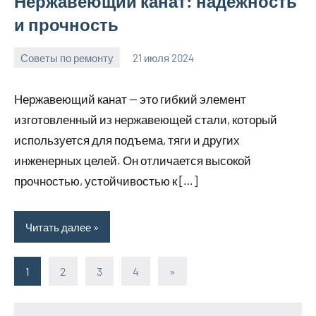
Нержавеющий канат: надежность
и прочность
Советы по ремонту
21 июля 2024
Avtor
Нет
комментариев
Нержавеющий канат — это гибкий элемент
изготовленный из нержавеющей стали, который
используется для подъема, тяги и других
инженерных целей. Он отличается высокой
прочностью, устойчивостью к […]
Читать далее
1
2
3
4
Следующие
»
Пагинация
записи