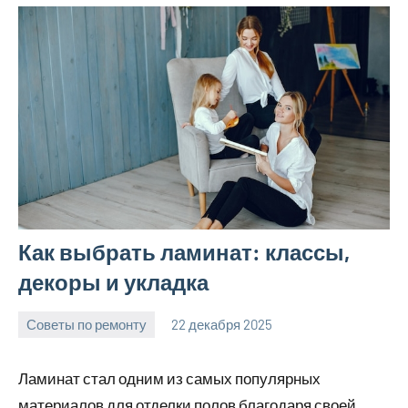
Как выбрать ламинат: классы,
декоры и укладка
Советы по ремонту
22 декабря 2025
Avtor
Нет
комментариев
Ламинат стал одним из самых популярных
материалов для отделки полов благодаря своей