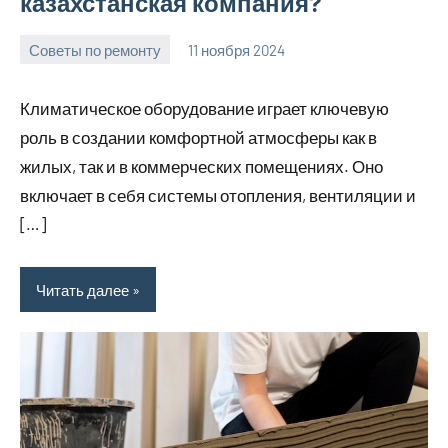
казахстанская компания?
Советы по ремонту
11 ноября 2024
Avtor
Нет
комментариев
Климатическое оборудование играет ключевую
роль в создании комфортной атмосферы как в
жилых, так и в коммерческих помещениях. Оно
включает в себя системы отопления, вентиляции и
[…]
Читать далее