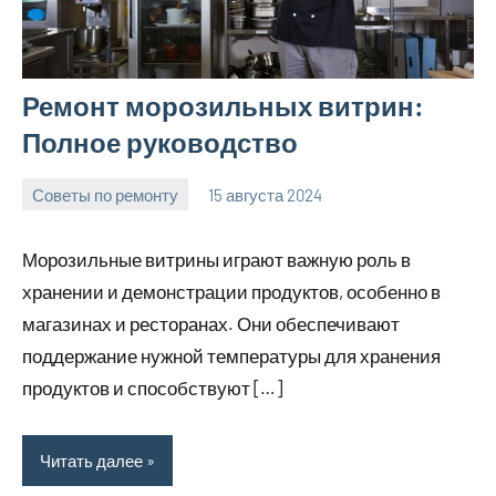
Ремонт морозильных витрин:
Полное руководство
Советы по ремонту
15 августа 2024
Avtor
Нет
комментариев
Морозильные витрины играют важную роль в
хранении и демонстрации продуктов, особенно в
магазинах и ресторанах. Они обеспечивают
поддержание нужной температуры для хранения
продуктов и способствуют […]
Читать далее