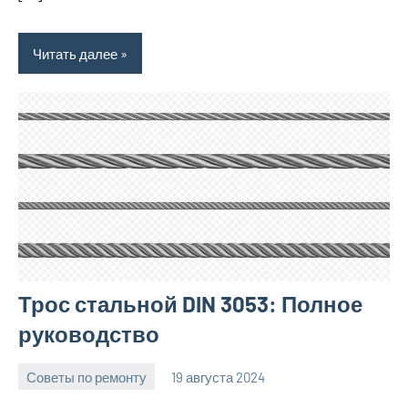
Читать далее
Трос стальной DIN 3053: Полное
руководство
Советы по ремонту
19 августа 2024
Avtor
Нет