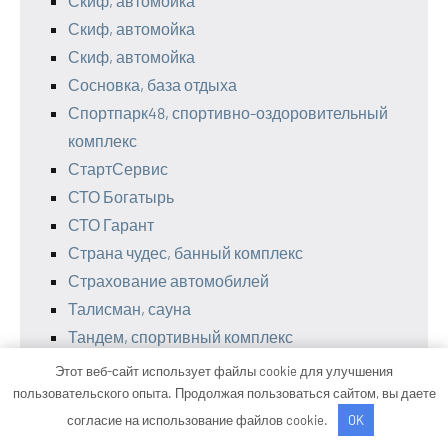
Скиф, автомойка
Скиф, автомойка
Скиф, автомойка
Сосновка, база отдыха
Спортпарк48, спортивно-оздоровительный
комплекс
СтартСервис
СТО Богатырь
СТО Гарант
Страна чудес, банный комплекс
Страхование автомобилей
Талисман, сауна
Тандем, спортивный комплекс
Темп
Этот веб-сайт использует файлы cookie для улучшения
Теплая речка, гостиничный комплекс
пользовательского опыта. Продолжая пользоваться сайтом, вы даете
Территория первых, сауна
согласие на использование файлов cookie.
OK