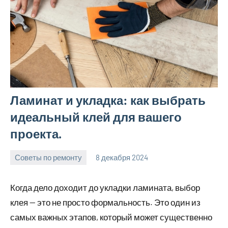
Ламинат и укладка: как выбрать
идеальный клей для вашего
проекта.
Советы по ремонту
8 декабря 2024
Avtor
Нет
комментариев
Когда дело доходит до укладки ламината, выбор
клея — это не просто формальность. Это один из
самых важных этапов, который может существенно