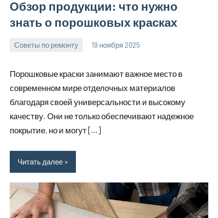
Обзор продукции: что нужно
знать о порошковых красках
Советы по ремонту
19 ноября 2025
Avtor
Нет
комментариев
Порошковые краски занимают важное место в
современном мире отделочных материалов
благодаря своей универсальности и высокому
качеству. Они не только обеспечивают надежное
покрытие, но и могут […]
Читать далее