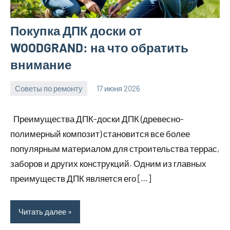
Покупка ДПК доски от
WOODGRAND: на что обратить
внимание
Советы по ремонту
17 июня 2026
Avtor
Нет
комментариев
Преимущества ДПК-доски ДПК (древесно-
полимерный композит) становится все более
популярным материалом для строительства террас,
заборов и других конструкций. Одним из главных
преимуществ ДПК является его […]
Читать далее