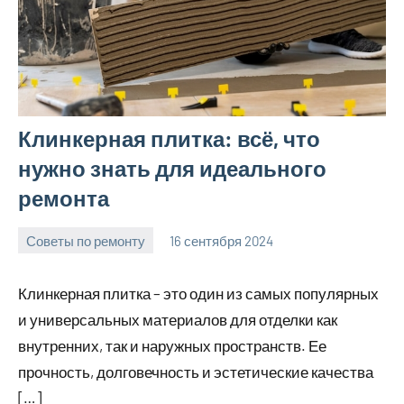
Клинкерная плитка: всё, что
нужно знать для идеального
ремонта
Советы по ремонту
16 сентября 2024
Avtor
Нет
комментариев
Клинкерная плитка – это один из самых популярных
и универсальных материалов для отделки как
внутренних, так и наружных пространств. Ее
прочность, долговечность и эстетические качества
[…]