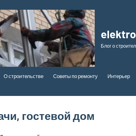
elektr
Блог о строите
О строительстве
Советы по ремонту
Интерьер
ачи, гостевой дом