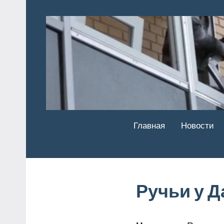
Перейти
к
содержимому
Главная
Новости
Ручьи у Д