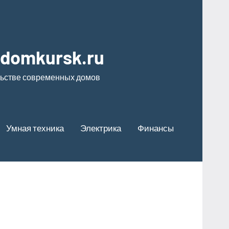
odomkursk.ru
льстве современных домов
Умная техника
Электрика
Финансы