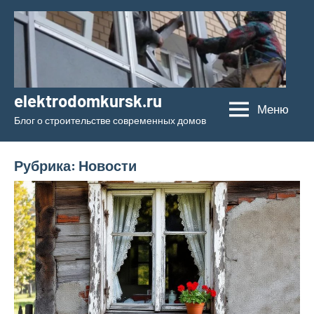
Перейти
к
содержимому
elektrodomkursk.ru
Меню
Блог о строительстве современных домов
Рубрика:
Новости