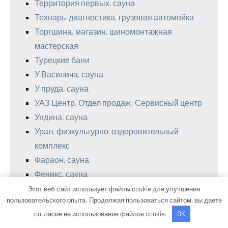
Территория первых, сауна
Технарь-диагностика, грузовая автомойка
Торгшина, магазин, шиномонтажная
мастерская
Турецкие бани
У Василича, сауна
У пруда, сауна
УАЗ Центр, Отдел продаж; Сервисный центр
Ундина, сауна
Урал, физкультурно-оздоровительный
комплекс
Фараон, сауна
Феникс, сауна
Форвард Про
Этот веб-сайт использует файлы cookie для улучшения
пользовательского опыта. Продолжая пользоваться сайтом, вы даете
Форвард, автокомплекс
согласие на использование файлов cookie.
OK
Хамовники, клуб-сауна