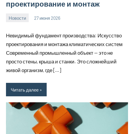
проектирование и монтаж
Новости
27 июня 2026
Avtor
Нет
комментариев
Невидимый фундамент производства: Искусство
проектирования и монтажа климатических систем
Современный промышленный объект — это не
просто стены, крыша и станки. Это сложнейший
живой организм, где […]
Читать далее