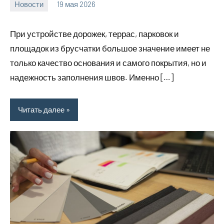
Новости
19 мая 2026
Avtor
Нет
комментариев
При устройстве дорожек, террас, парковок и
площадок из брусчатки большое значение имеет не
только качество основания и самого покрытия, но и
надежность заполнения швов. Именно […]
Читать далее