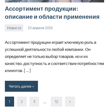
Ассортимент продукции:
описание и области применения
Новости
20 апреля 2026
Avtor
Нет
комментариев
Ассортимент продукции играет ключевую роль в
успешной деятельности любой компании. Он
определяет не только выбор товаров, но и их
качество, доступность и соответствие потребностям
клиентов. […]
Читать далее
1
2
3
…
12
Следующие
»
Пагинация
записи