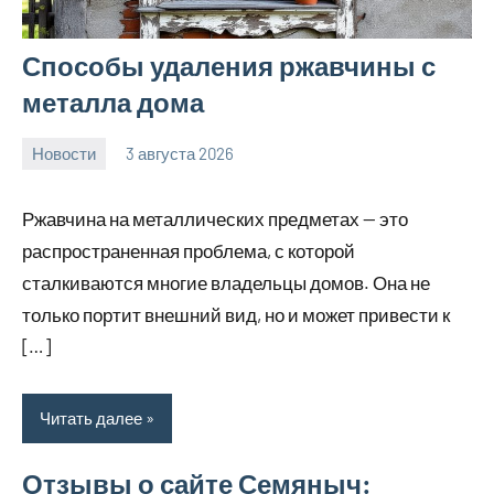
Способы удаления ржавчины с
металла дома
Новости
3 августа 2026
Avtor
Нет
комментариев
Ржавчина на металлических предметах — это
распространенная проблема, с которой
сталкиваются многие владельцы домов. Она не
только портит внешний вид, но и может привести к
[…]
Читать далее
Отзывы о сайте Семяныч: