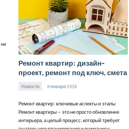
 не
Ремонт квартир: дизайн-
проект, ремонт под ключ, смета
Новости
8 января 2026
Avtor
Нет
комментариев
Ремонт квартир: ключевые аспекты и этапы
Ремонт квартиры — это не просто обновление
интерьера, а целый процесс, который требует
тщательного планирования и внимания к