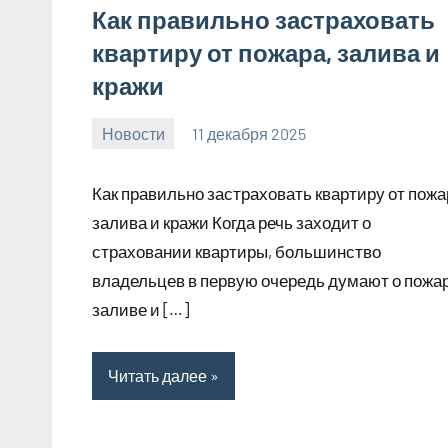
Как правильно застраховать
квартиру от пожара, залива и
кражи
Новости
11 декабря 2025
Avtor
Нет
комментариев
Как правильно застраховать квартиру от пожа
залива и кражи Когда речь заходит о
страховании квартиры, большинство
владельцев в первую очередь думают о пожар
заливе и […]
Читать далее