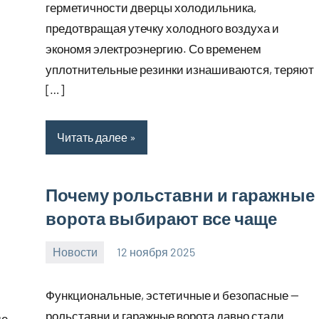
герметичности дверцы холодильника,
предотвращая утечку холодного воздуха и
экономя электроэнергию. Со временем
уплотнительные резинки изнашиваются, теряют
[…]
Читать далее
Почему рольставни и гаражные
ворота выбирают все чаще
Новости
12 ноября 2025
Avtor
Нет
комментариев
Функциональные, эстетичные и безопасные —
рольставни и гаражные ворота давно стали
е,