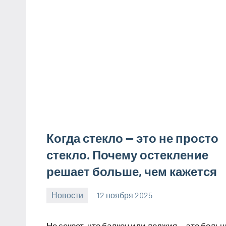
Когда стекло — это не просто
стекло. Почему остекление
решает больше, чем кажется
Новости
12 ноября 2025
Avtor
Нет
комментариев
Не секрет, что балкон или лоджия — это больш