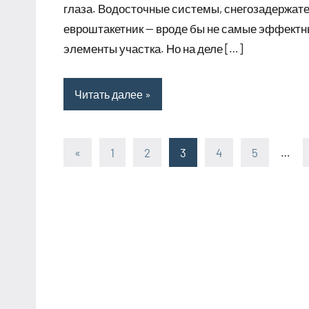
глаза. Водосточные системы, снегозадержате
евроштакетник — вроде бы не самые эффект
элементы участка. Но на деле […]
Читать далее
«
Предыдущие
1
2
3
4
5
…
Пагинация
записи
записей