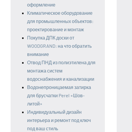
оформление
Климатическое оборудование
для промышленных объектов:
проектирование и монтаж
Покупка ДПК доски от
WOODGRAND: на что обратить
внимание
Отвод ПНД из полиэтилена для
монтажа систем
водоснабжения и канализации
Водонепроницаемая затирка
для брусчатки Perel «Шов-
литой»
Индивидуальный дизайн
интерьера и ремонт под ключ
под ваш стиль