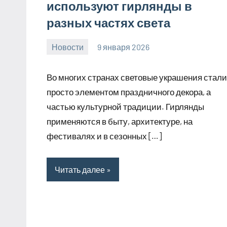
используют гирлянды в
разных частях света
Новости
9 января 2026
Avtor
Нет
комментариев
Во многих странах световые украшения стали
просто элементом праздничного декора, а
частью культурной традиции. Гирлянды
применяются в быту, архитектуре, на
фестивалях и в сезонных […]
Читать далее