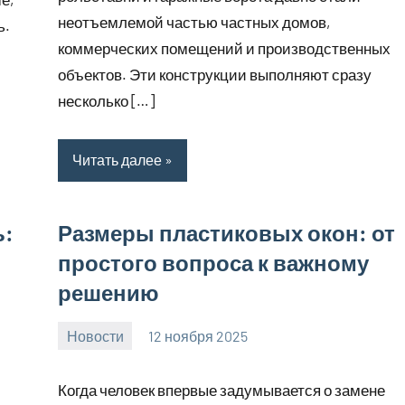
неотъемлемой частью частных домов,
ь.
коммерческих помещений и производственных
объектов. Эти конструкции выполняют сразу
несколько […]
Читать далее
ь:
Размеры пластиковых окон: от
простого вопроса к важному
решению
Новости
12 ноября 2025
Avtor
Нет
комментариев
Когда человек впервые задумывается о замене