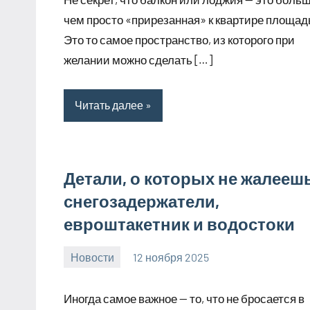
чем просто «прирезанная» к квартире площад
Это то самое пространство, из которого при
желании можно сделать […]
Читать далее
Детали, о которых не жалееш
снегозадержатели,
евроштакетник и водостоки
Новости
12 ноября 2025
Avtor
Нет
комментариев
Иногда самое важное — то, что не бросается в