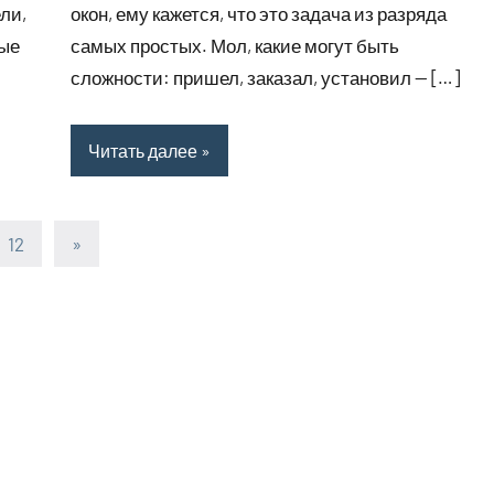
ли,
окон, ему кажется, что это задача из разряда
ные
самых простых. Мол, какие могут быть
сложности: пришел, заказал, установил — […]
Читать далее
12
Следующие
»
записи