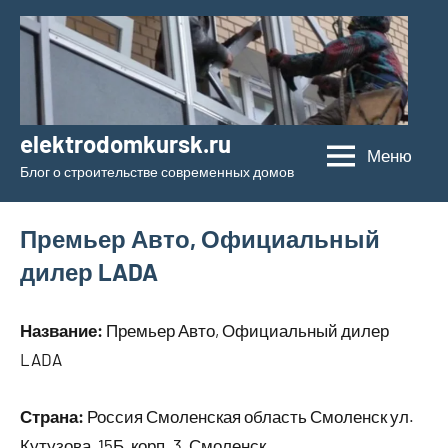
Перейти
к
содержимому
elektrodomkursk.ru
Меню
Блог о строительстве современных домов
Премьер Авто, Официальный
дилер LADA
Название:
Премьер Авто, Официальный дилер
LADA
Страна:
Россия Смоленская область Смоленск ул.
Кутузова, 15Б, корп. 3, Смоленск