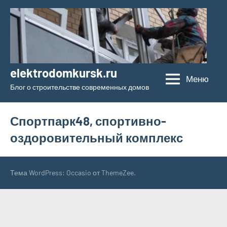
Перейти
к
содержимому
elektrodomkursk.ru
Меню
Блог о строительстве современных домов
Спортпарк48, спортивно-
оздоровительный комплекс
Тема WordPress: Occasio от ThemeZee.