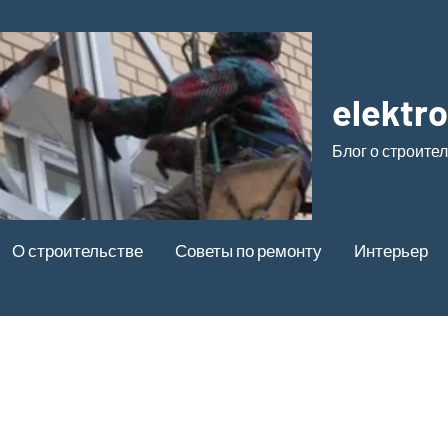
elektr
Блог о строите
О строительстве
Советы по ремонту
Интерьер