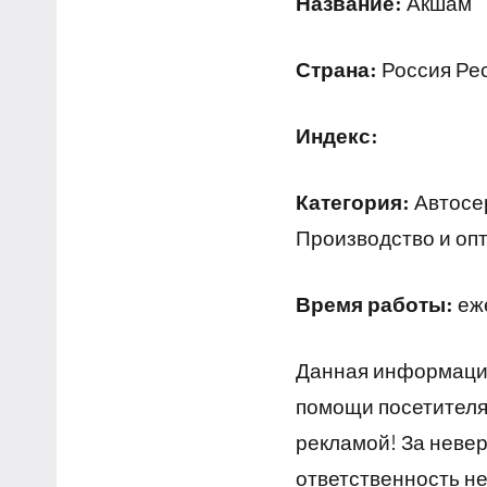
Название:
Акшам
Страна:
Россия Рес
Индекс:
Категория:
Автосер
Производство и оп
Время работы:
еже
Данная информация
помощи посетителям
рекламой! За неве
ответственность не