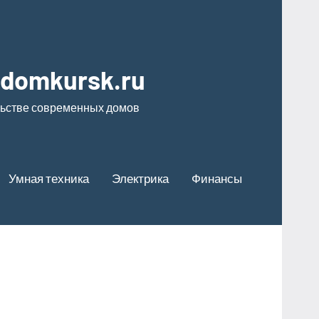
odomkursk.ru
льстве современных домов
Умная техника
Электрика
Финансы