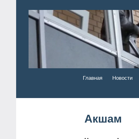
Перейти
к
содержимому
Главная
Новости
Акшам