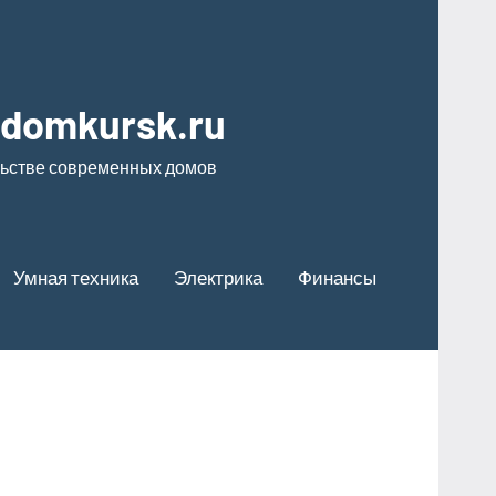
odomkursk.ru
льстве современных домов
Умная техника
Электрика
Финансы