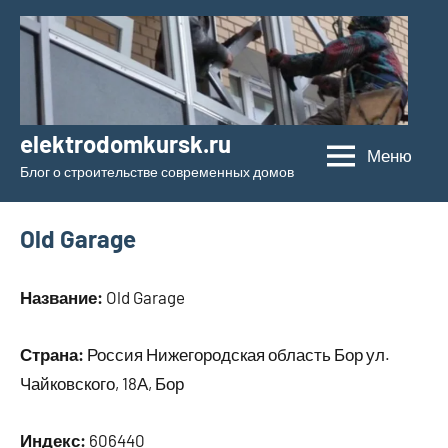
Перейти
к
содержимому
elektrodomkursk.ru
Меню
Блог о строительстве современных домов
Old Garage
Название:
Old Garage
Страна:
Россия Нижегородская область Бор ул.
Чайковского, 18А, Бор
Индекс:
606440