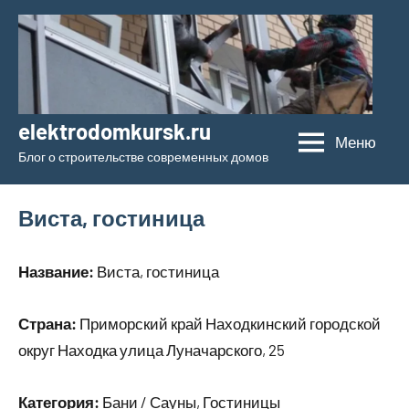
Перейти
к
содержимому
elektrodomkursk.ru
Меню
Блог о строительстве современных домов
Виста, гостиница
Название:
Виста, гостиница
Страна:
Приморский край Находкинский городской
округ Находка улица Луначарского, 25
Категория:
Бани / Сауны, Гостиницы