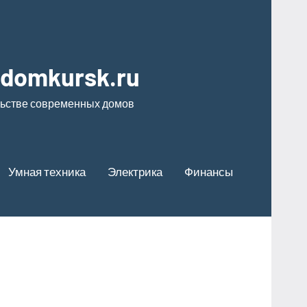
odomkursk.ru
льстве современных домов
Умная техника
Электрика
Финансы