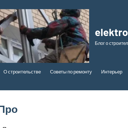
elektr
Блог о строите
О строительстве
Советы по ремонту
Интерьер
Про