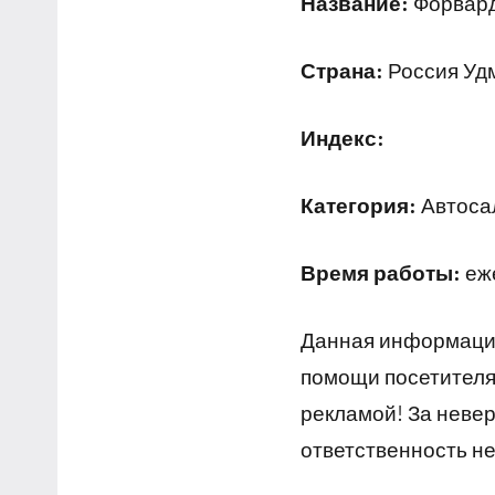
Название:
Форвар
Страна:
Россия Удм
Индекс:
Категория:
Автосал
Время работы:
еже
Данная информация
помощи посетителям
рекламой! За неве
ответственность не