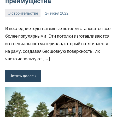
преимущества
О строительстве
24 июня 2022
elektrodomku
Нет
комментариев
В последние годы натяжные потолки становятся все
более популярными. Эти потолки изготавливаются
из специального материала, который натягивается
на раму, создавая бесшовную поверхность. Их
часто используют […]
Читать далее