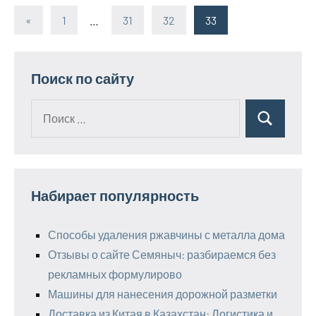
«
Предыдущие
1
…
31
32
33
Пагинация
записи
записей
Поиск по сайту
Поиск
Поиск
для:
Набирает популярность
Способы удаления ржавчины с металла дома
Отзывы о сайте Семяныч: разбираемся без
рекламных формулирово
Машины для нанесения дорожной разметки
Доставка из Китая в Казахстан: Логистика и