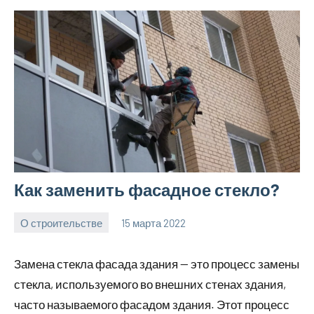
Как заменить фасадное стекло?
О строительстве
15 марта 2022
elektrodomku
Нет
комментариев
Замена стекла фасада здания — это процесс замены
стекла, используемого во внешних стенах здания,
часто называемого фасадом здания. Этот процесс